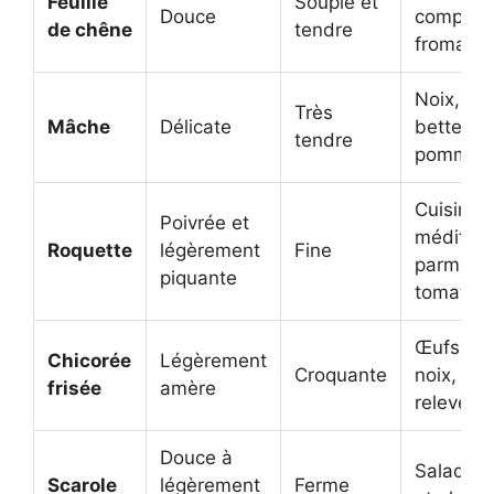
Feuille
Souple et
Douce
composé
de chêne
tendre
fromage,
Noix, fr
Très
Mâche
Délicate
betterav
tendre
pommes
Cuisine
Poivrée et
méditerr
Roquette
légèrement
Fine
parmesa
piquante
tomates
Œufs, la
Chicorée
Légèrement
Croquante
noix, vin
frisée
amère
relevées
Douce à
Salades 
Scarole
légèrement
Ferme