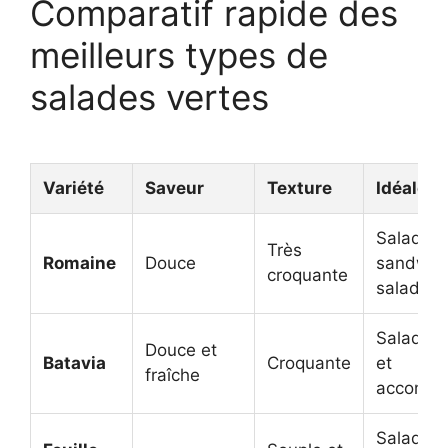
Comparatif rapide des
meilleurs types de
salades vertes
Variété
Saveur
Texture
Idéale p
Salade C
Très
Romaine
Douce
sandwic
croquante
salades 
Salades 
Douce et
Batavia
Croquante
et
fraîche
accompa
Salades