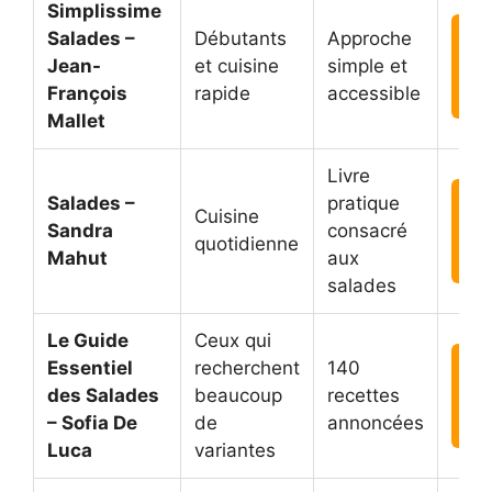
Simplissime
Salades –
Débutants
Approche

Jean-
et cuisine
simple et
François
rapide
accessible
A
Mallet
Livre
Salades –
pratique

Cuisine
Sandra
consacré
quotidienne
Mahut
aux
A
salades
Le Guide
Ceux qui
Essentiel
recherchent
140

des Salades
beaucoup
recettes
– Sofia De
de
annoncées
A
Luca
variantes