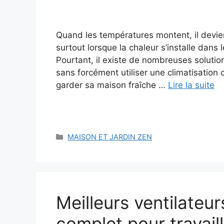
Quand les températures montent, il devien
surtout lorsque la chaleur s’installe dans 
Pourtant, il existe de nombreuses solutio
sans forcément utiliser une climatisatio
garder sa maison fraîche …
Lire la suite
Catégories
MAISON ET JARDIN ZEN
Meilleurs ventilateu
complet pour travaill