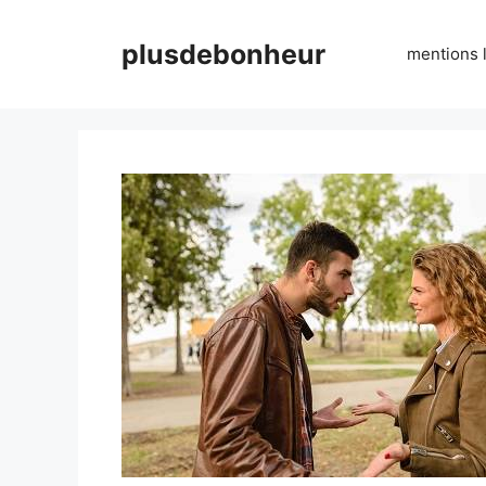
Aller
au
plusdebonheur
mentions 
contenu