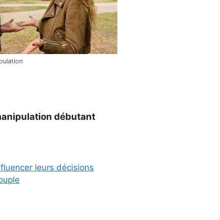
pulation
 manipulation débutant
fluencer leurs décisions
ouple