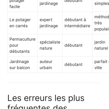
potager
débutant
jardinage
simple
facile
métho
Le potager
expert
débutant à
très
en carrés
jardinage
intermédiaire
populai
Permaculture
spécialiste
jardin
pour
débutant
nature
naturel
débutants
Jardinage
auteur
parfait
débutant
sur balcon
urbain
ville
Les erreurs les plus
fréquentes des