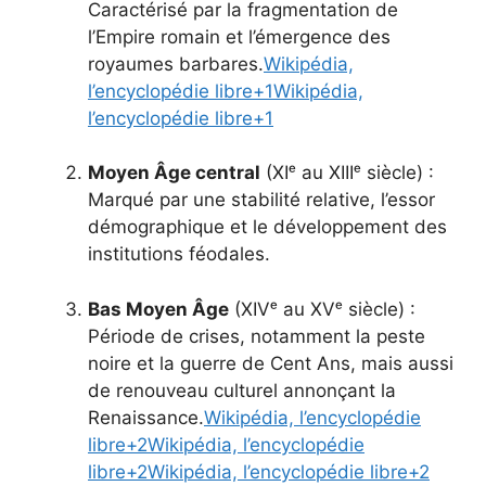
Caractérisé par la fragmentation de
l’Empire romain et l’émergence des
royaumes barbares.
Wikipédia,
l’encyclopédie libre
+1
Wikipédia,
l’encyclopédie libre
+1
Moyen Âge central
(XIᵉ au XIIIᵉ siècle) :
Marqué par une stabilité relative, l’essor
démographique et le développement des
institutions féodales.
Bas Moyen Âge
(XIVᵉ au XVᵉ siècle) :
Période de crises, notamment la peste
noire et la guerre de Cent Ans, mais aussi
de renouveau culturel annonçant la
Renaissance.
Wikipédia, l’encyclopédie
libre
+2
Wikipédia, l’encyclopédie
libre
+2
Wikipédia, l’encyclopédie libre
+2