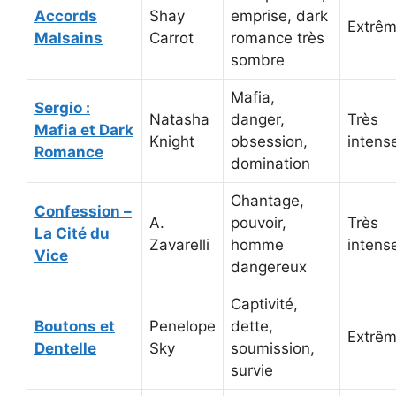
Accords
Shay
emprise, dark
Extrê
Malsains
Carrot
romance très
sombre
Mafia,
Sergio :
Natasha
danger,
Très
Mafia et Dark
Knight
obsession,
intens
Romance
domination
Chantage,
Confession –
A.
pouvoir,
Très
La Cité du
Zavarelli
homme
intens
Vice
dangereux
Captivité,
Boutons et
Penelope
dette,
Extrê
Dentelle
Sky
soumission,
survie