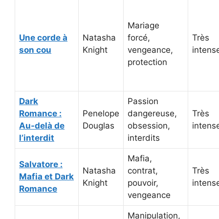
Mariage
Une corde à
Natasha
forcé,
Très
son cou
Knight
vengeance,
intens
protection
Dark
Passion
Romance :
Penelope
dangereuse,
Très
Au-delà de
Douglas
obsession,
intens
l’interdit
interdits
Mafia,
Salvatore :
Natasha
contrat,
Très
Mafia et Dark
Knight
pouvoir,
intens
Romance
vengeance
Manipulation,