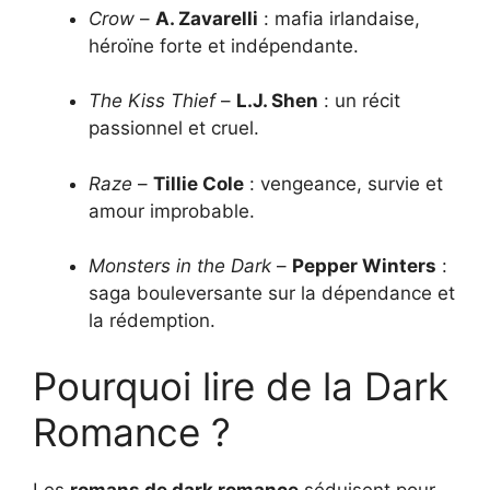
Crow
–
A. Zavarelli
: mafia irlandaise,
héroïne forte et indépendante.
The Kiss Thief
–
L.J. Shen
: un récit
passionnel et cruel.
Raze
–
Tillie Cole
: vengeance, survie et
amour improbable.
Monsters in the Dark
–
Pepper Winters
:
saga bouleversante sur la dépendance et
la rédemption.
Pourquoi lire de la Dark
Romance ?
Les
romans de dark romance
séduisent pour