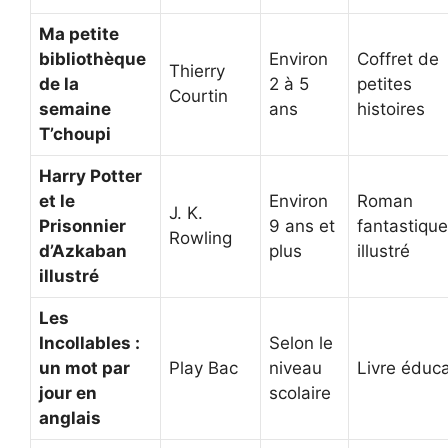
Ma petite
bibliothèque
Environ
Coffret de
Thierry
de la
2 à 5
petites
Courtin
semaine
ans
histoires
T’choupi
Harry Potter
et le
Environ
Roman
J. K.
Prisonnier
9 ans et
fantastique
Rowling
d’Azkaban
plus
illustré
illustré
Les
Incollables :
Selon le
un mot par
Play Bac
niveau
Livre éduca
jour en
scolaire
anglais