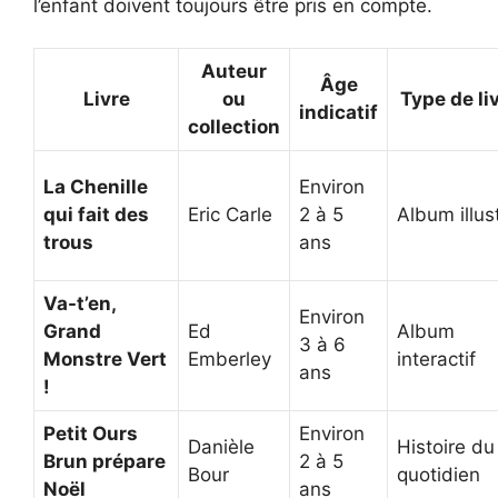
l’enfant doivent toujours être pris en compte.
Auteur
Âge
Livre
ou
Type de li
indicatif
collection
La Chenille
Environ
qui fait des
Eric Carle
2 à 5
Album illus
trous
ans
Va-t’en,
Environ
Grand
Ed
Album
3 à 6
Monstre Vert
Emberley
interactif
ans
!
Petit Ours
Environ
Danièle
Histoire du
Brun prépare
2 à 5
Bour
quotidien
Noël
ans