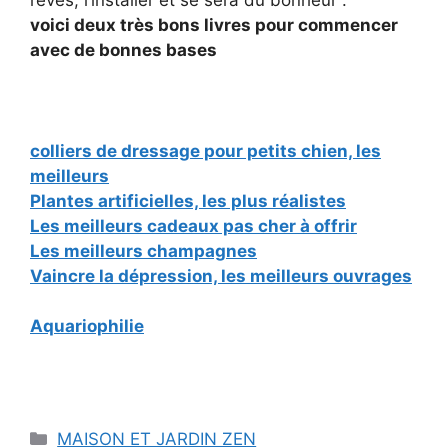
voici deux très bons livres pour commencer
avec de bonnes bases
colliers de dressage pour petits chien, les
meilleurs
Plantes artificielles, les plus réalistes
Les meilleurs cadeaux pas cher à offrir
Les meilleurs champagnes
Vaincre la dépression, les meilleurs ouvrages
Aquariophilie
Catégories
MAISON ET JARDIN ZEN