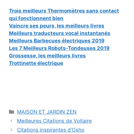
Trois meilleurs Thermomètres sans contact
qui fonctionnent bien
Vaincre ses peurs, les meilleurs livres
Meilleurs traducteurs vocal instantanés
Meilleurs Barbecues électriques 2019
Les 7 Meilleurs Robots-Tondeuses 2019
Grossesse, les meilleurs livres
Trottinette électrique
Catégories
MAISON ET JARDIN ZEN
Meilleures Citations de Voltaire
Citations inspirantes d’Osho