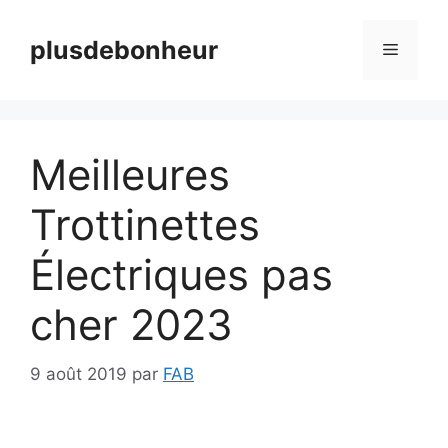
Aller
au
plusdebonheur
Menu
contenu
Meilleures
Trottinettes
Électriques pas
cher 2023
9 août 2019
par
FAB