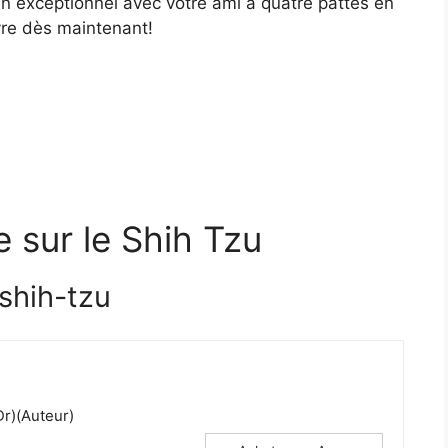
n exceptionnel avec votre ami à quatre pattes en
vre dès maintenant!
re sur le Shih Tzu
shih-tzu
Dr)(Auteur)