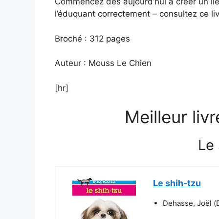
Commencez dès aujourd’hui à créer un lie
l’éduquant correctement – consultez ce li
Broché : 312 pages
Auteur : Mouss Le Chien
[hr]
Meilleur liv
Le 
Le shih-tzu
Dehasse, Joël (