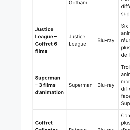
Gotham
dif
sup
Six
Justice
ani
League –
Justice
Blu-ray
réu
Coffret 6
League
plu
films
de 
Troi
ani
Superman
mon
– 3 films
Superman
Blu-ray
dif
d’animation
fac
Sup
Com
Coffret
plus
Collector
Batman
Blu-ray
d’a