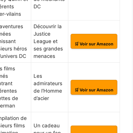
férents
DC
er-vilains
 aventures
Découvrir la
mées
Justice
nissant
League et
🛒 Voir sur Amazon
sieurs héros
ses grandes
l’univers DC
menaces
s films
més
Les
trant
admirateurs
🛒 Voir sur Amazon
férentes
de l’Homme
ettes de
d’acier
erman
pilation de
ieurs films
Un cadeau
nimation
pour un fan