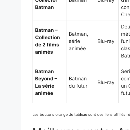
Batman
con
Che
Deu
Batman –
Batman,
mét
Collection
série
Blu-ray
l’u
de 2 films
animée
cla
animés
Bat
Batman
Sér
Beyond –
Batman
com
Blu-ray
La série
du futur
un 
animée
futu
Les boutons orange du tableau sont des liens affiliés