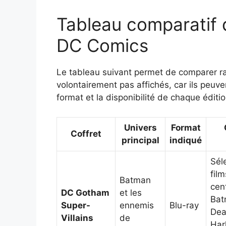
Tableau comparatif d
DC Comics
Le tableau suivant permet de comparer rap
volontairement pas affichés, car ils peuven
format et la disponibilité de chaque éditio
Univers
Format
Coffret
principal
indiqué
Sél
fil
Batman
cen
DC Gotham
et les
Bat
Super-
ennemis
Blu-ray
Dea
Villains
de
Har