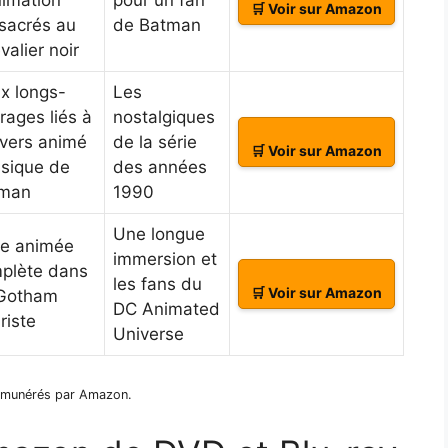
🛒 Voir sur Amazon
sacrés au
de Batman
valier noir
x longs-
Les
rages liés à
nostalgiques
nivers animé
de la série
🛒 Voir sur Amazon
ssique de
des années
man
1990
Une longue
ie animée
immersion et
plète dans
les fans du
🛒 Voir sur Amazon
Gotham
DC Animated
riste
Universe
 rémunérés par Amazon.