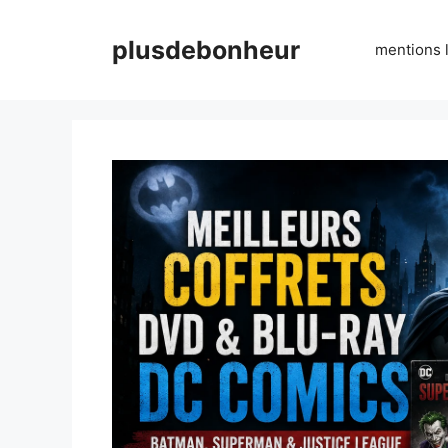
Aller
au
plusdebonheur
mentions 
contenu