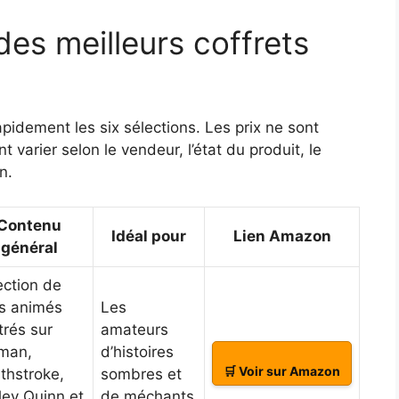
es meilleurs coffrets
idement les six sélections. Les prix ne sont
t varier selon le vendeur, l’état du produit, le
n.
Contenu
Idéal pour
Lien Amazon
général
ection de
ms animés
Les
trés sur
amateurs
man,
d’histoires
🛒 Voir sur Amazon
thstroke,
sombres et
ley Quinn et
de méchants