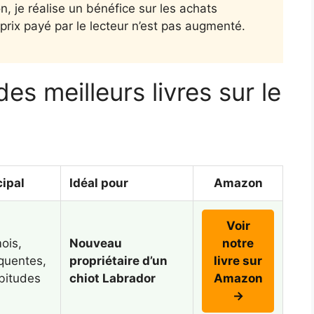
 je réalise un bénéfice sur les achats
 prix payé par le lecteur n’est pas augmenté.
es meilleurs livres sur le
cipal
Idéal pour
Amazon
Voir
ois,
Nouveau
notre
équentes,
propriétaire d’un
livre sur
bitudes
chiot Labrador
Amazon
→