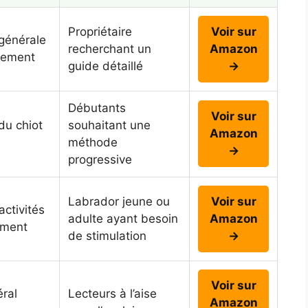
Propriétaire
Voir sur
générale
recherchant un
Amazon
tement
guide détaillé
→
Débutants
Voir sur
du chiot
souhaitant une
Amazon
méthode
→
progressive
Labrador jeune ou
Voir sur
activités
adulte ayant besoin
Amazon
ement
de stimulation
→
Voir sur
ral
Lecteurs à l’aise
Amazon