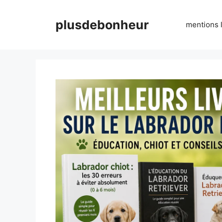
Aller
au
plusdebonheur
mentions 
contenu