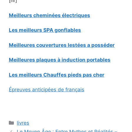
[hr]
Meilleurs cheminées électriques
Les meilleurs SPA gonflables
Meilleures couvertures lestées a posséder
Meilleures plaques à induction portables
Les meilleurs Chauffes pieds pas cher
Épreuves anticipées de français
Catégories
livres
Le Moyen Âge : Entre Mythes et Réalités –