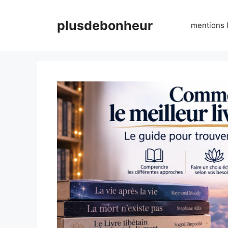
Aller
au
plusdebonheur
mentions 
contenu