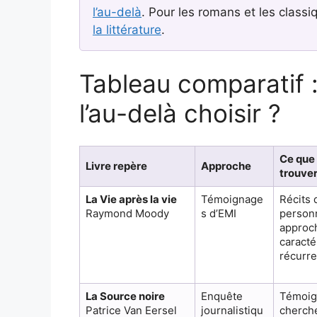
l’au-delà
. Pour les romans et les classi
la littérature
.
Tableau comparatif :
l’au-delà choisir ?
Ce que
Livre repère
Approche
trouve
La Vie après la vie
Témoignage
Récits 
Raymond Moody
s d’EMI
person
approch
caracté
récurr
La Source noire
Enquête
Témoig
Patrice Van Eersel
journalistiqu
cherch