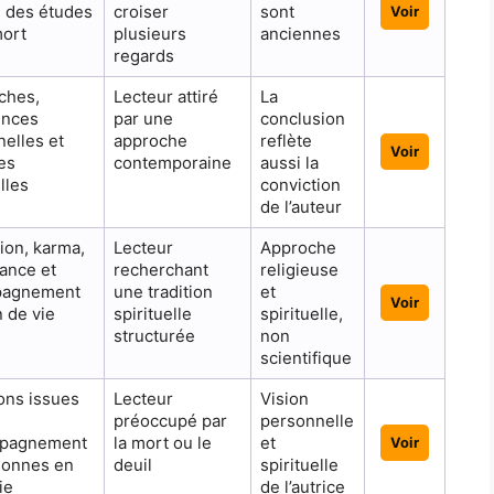
e des études
croiser
sont
Voir
mort
plusieurs
anciennes
regards
ches,
Lecteur attiré
La
ences
par une
conclusion
elles et
approche
reflète
Voir
es
contemporaine
aussi la
lles
conviction
de l’auteur
ion, karma,
Lecteur
Approche
ance et
recherchant
religieuse
pagnement
une tradition
et
Voir
n de vie
spirituelle
spirituelle,
structurée
non
scientifique
ons issues
Lecteur
Vision
préoccupé par
personnelle
mpagnement
la mort ou le
et
Voir
sonnes en
deuil
spirituelle
ie
de l’autrice