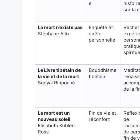
e
histoir
sur la 
La mort n’existe pas
Enquête et
Recher
Stéphane Allix
quête
expéri
personnelle
personn
pratiqu
spiritue
Le Livre tibétain de
Bouddhisme
Méditat
la vie et de la mort
tibétain
renaiss
Sogyal Rinpoché
accom
de la fi
La mort est un
Fin de vie et
Réflexi
nouveau soleil
réconfort
de
Elisabeth Kübler-
l’acco
Ross
de per
fin de v