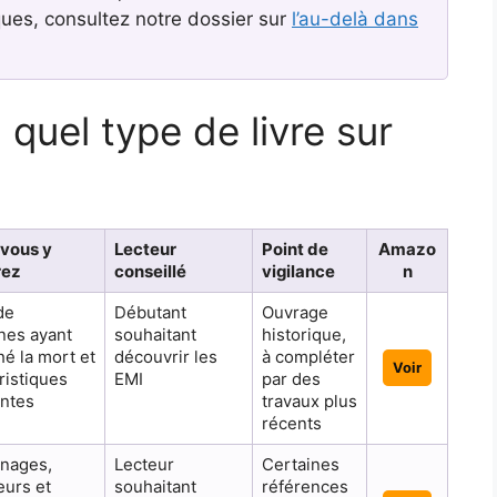
ques, consultez notre dossier sur
l’au-delà dans
 quel type de livre sur
 vous y
Lecteur
Point de
Amazo
rez
conseillé
vigilance
n
de
Débutant
Ouvrage
nes ayant
souhaitant
historique,
é la mort et
découvrir les
à compléter
Voir
ristiques
EMI
par des
entes
travaux plus
récents
nages,
Lecteur
Certaines
eurs et
souhaitant
références