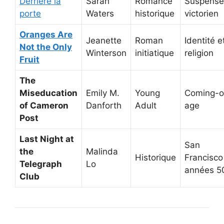
Derrière la
Sarah
Romance
Suspense
porte
Waters
historique
victorien
Oranges Are
Jeanette
Roman
Identité e
Not the Only
Winterson
initiatique
religion
Fruit
The
Miseducation
Emily M.
Young
Coming-o
of Cameron
Danforth
Adult
age
Post
Last Night at
San
the
Malinda
Historique
Francisco
Telegraph
Lo
années 5
Club