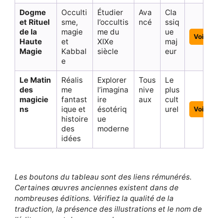
Dogme
Occulti
Étudier
Ava
Cla
et Rituel
sme,
l’occultis
ncé
ssiq
de la
magie
me du
ue
Voir
Haute
et
XIXe
maj
Magie
Kabbal
siècle
eur
e
Le Matin
Réalis
Explorer
Tous
Le
des
me
l’imagina
nive
plus
magicie
fantast
ire
aux
cult
ns
ique et
ésotériq
urel
Voir
histoire
ue
des
moderne
idées
Les boutons du tableau sont des liens rémunérés.
Certaines œuvres anciennes existent dans de
nombreuses éditions. Vérifiez la qualité de la
traduction, la présence des illustrations et le nom de