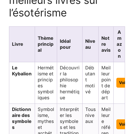
l’ésotérisme
A
Thème
Not
m
Idéal
Nive
Livre
princip
re
az
pour
au
al
avis
o
n
Le
Hermét
Découvri
Déb
Meil
Kybalion
isme et
r la
utan
leur
princip
philosop
t
poin
Voir
es
hie
moti
t de
symbol
hermétiq
vé
dép
iques
ue
art
Dictionn
Symbol
Interprét
Tous
Meil
aire des
isme,
er les
nive
leur
symbole
mythes
symbole
aux
e
Voir
s
et
s et les
réfé
archét
tradition
ren