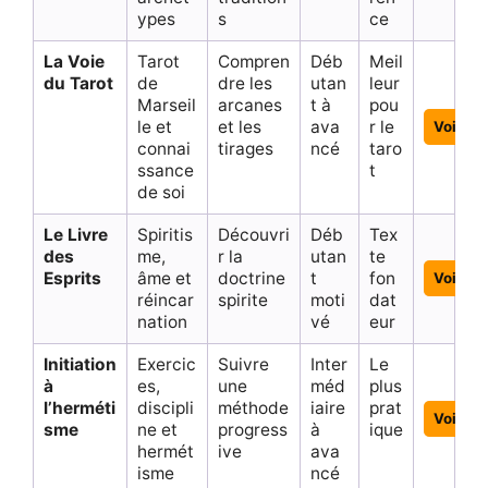
ypes
s
ce
La Voie
Tarot
Compren
Déb
Meil
du Tarot
de
dre les
utan
leur
Marseil
arcanes
t à
pou
le et
et les
ava
r le
Voir
connai
tirages
ncé
taro
ssance
t
de soi
Le Livre
Spiritis
Découvri
Déb
Tex
des
me,
r la
utan
te
Esprits
âme et
doctrine
t
fon
Voir
réincar
spirite
moti
dat
nation
vé
eur
Initiation
Exercic
Suivre
Inter
Le
à
es,
une
méd
plus
l’herméti
discipli
méthode
iaire
prat
Voir
sme
ne et
progress
à
ique
hermét
ive
ava
isme
ncé