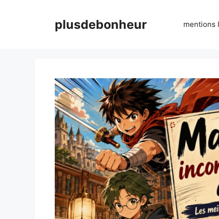
Aller
au
plusdebonheur
mentions 
contenu