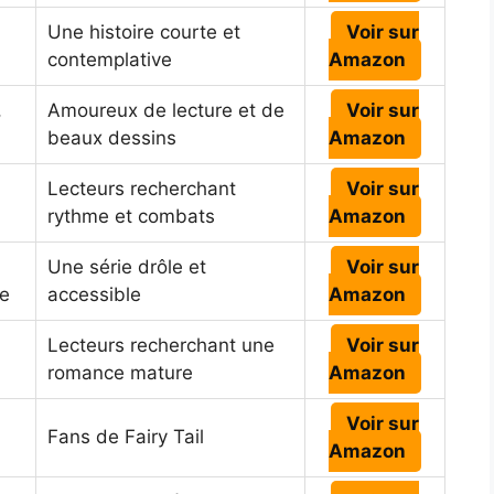
Une histoire courte et
Voir sur
contemplative
Amazon
,
Amoureux de lecture et de
Voir sur
beaux dessins
Amazon
Lecteurs recherchant
Voir sur
rythme et combats
Amazon
Une série drôle et
Voir sur
le
accessible
Amazon
Lecteurs recherchant une
Voir sur
romance mature
Amazon
Voir sur
Fans de Fairy Tail
Amazon