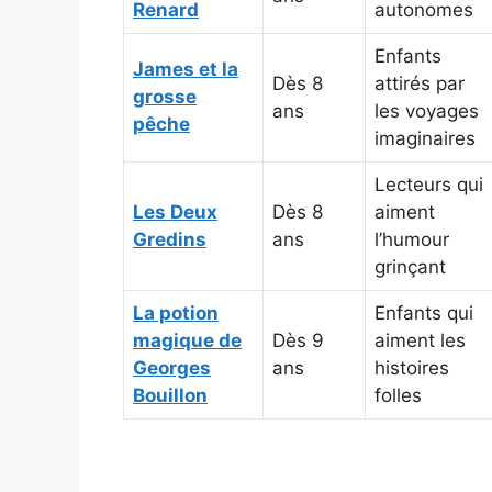
Renard
autonomes
Enfants
James et la
Dès 8
attirés par
grosse
ans
les voyages
pêche
imaginaires
Lecteurs qui
Les Deux
Dès 8
aiment
Gredins
ans
l’humour
grinçant
La potion
Enfants qui
magique de
Dès 9
aiment les
Georges
ans
histoires
Bouillon
folles