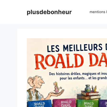
Aller
au
plusdebonheur
mentions 
contenu