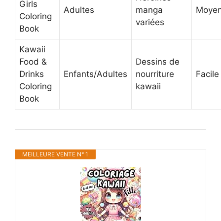
Girls
Adultes
manga
Moye
Coloring
variées
Book
Kawaii
Food &
Dessins de
Drinks
Enfants/Adultes
nourriture
Facile
Coloring
kawaii
Book
MEILLEURE VENTE N° 1