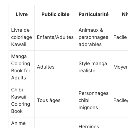
Livre
Public cible
Particularité
Ni
Livre de
Animaux &
coloriage
Enfants/Adultes
personnages
Facile
Kawaii
adorables
Manga
Coloring
Style manga
Adultes
Moyen
Book for
réaliste
Adults
Chibi
Personnages
Kawaii
Tous âges
chibi
Facil
Coloring
mignons
Book
Anime
Héroïnes