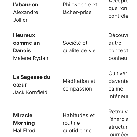
Accepter c
l’abandon
Philosophie et
que l’on ne
Alexandre
lâcher-prise
contrôle pa
Jollien
Heureux
Découvrir 
comme un
Société et
autre
Danois
qualité de vie
conception
Malene Rydahl
bonheur
Cultiver
La Sagesse du
Méditation et
davantage
cœur
compassion
calme
Jack Kornfield
intérieur
Retrouver 
Miracle
Habitudes et
l’énergie et
Morning
routine
structurer 
Hal Elrod
quotidienne
journées