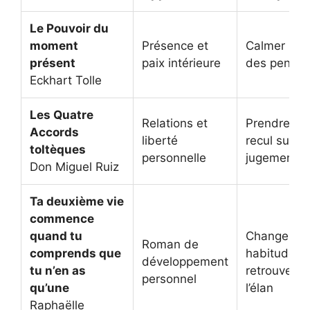
Le Pouvoir du
moment
Présence et
Calmer le fl
présent
paix intérieure
des pensé
Eckhart Tolle
Les Quatre
Relations et
Prendre du
Accords
liberté
recul sur le
toltèques
personnelle
jugement
Don Miguel Ruiz
Ta deuxième vie
commence
quand tu
Changer se
Roman de
comprends que
habitudes 
développement
tu n’en as
retrouver d
personnel
qu’une
l’élan
Raphaëlle